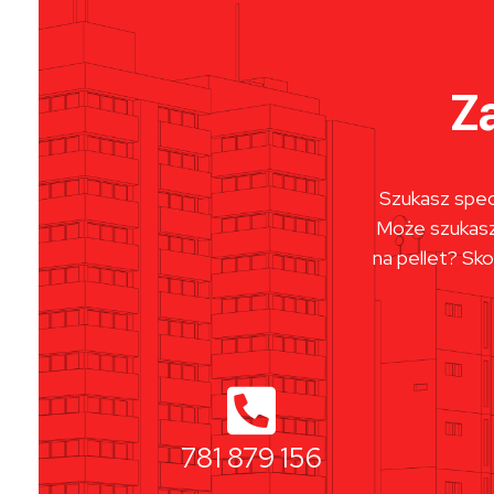
Z
Szukasz specj
Może szukasz 
na pellet? Sko
781 879 156