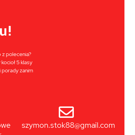
u!
 z polecenia?
kocioł 5 klasy
 i porady zanim
owe
szymon.stok88@gmail.com