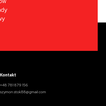
ów
ady
wy
Kontakt
+48 781 879 156
szymon.stok88@gmail.com