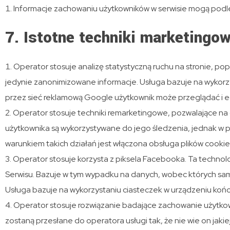
Informacje zachowaniu użytkowników w serwisie mogą podle
7. Istotne techniki marketingo
Operator stosuje analizę statystyczną ruchu na stronie, po
jedynie zanonimizowane informacje. Usługa bazuje na wykorz
przez sieć reklamową Google użytkownik może przeglądać i e
Operator stosuje techniki remarketingowe, pozwalające 
użytkownika są wykorzystywane do jego śledzenia, jednak 
warunkiem takich działań jest włączona obsługa plików cookie
Operator stosuje korzysta z piksela Facebooka. Ta technol
Serwisu. Bazuje w tym wypadku na danych, wobec których sa
Usługa bazuje na wykorzystaniu ciasteczek w urządzeniu ko
Operator stosuje rozwiązanie badające zachowanie użytko
zostaną przesłane do operatora usługi tak, że nie wie on jak