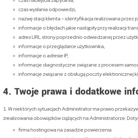
czas nadejścia zapytania,
czas wysłania odpowiedzi,
nazwę stacji klienta – identyfikacja realizowana przez 
informacje o błędach jakie nastąpiły przy realizacji tran
adres URL strony poprzednio odwiedzanej przez użytkow
informacje o przeglądarce użytkownika,
informacje o adresie IP,
informacje diagnostyczne związane z procesem samodz
informacje związane z obsługą poczty elektronicznej 
4. Twoje prawa i dodatkowe in
W niektórych sytuacjach Administrator ma prawo przekazy
zrealizowania obowiązków ciążących na Administratorze. Doty
firma hostingowa na zasadzie powierzenia