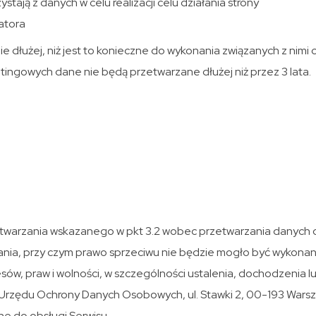
tają z danych w celu realizacji celu działania strony
atora
dłużej, niż jest to konieczne do wykonania związanych z nimi 
ingowych dane nie będą przetwarzane dłużej niż przez 3 lata.
rzetwarzania wskazanego w pkt 3.2 wobec przetwarzania danyc
owania, przy czym prawo sprzeciwu nie będzie mogło być wykona
w, praw i wolności, w szczególności ustalenia, dochodzenia l
a Urzędu Ochrony Danych Osobowych, ul. Stawki 2, 00-193 Wars
e do obsługi Serwisu.