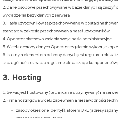
Dane osobowe przechowywane w bazie danych są zaszyfrowa
wykradzenia bazy danych z serwera.
Hasła użytkowników są przechowywane w postaci hashowanej.
standard w zakresie przechowywania haseł użytkowników.
Operator okresowo zmienia swoje hasła administracyjne.
W celu ochrony danych Operator regularnie wykonuje kopi
Istotnym elementem ochrony danych jest regularna aktua
szczególności oznacza regularne aktualizacje komponentów 
3. Hosting
Serwis jest hostowany (technicznie utrzymywany) na serwer
Firma hostingowa w celu zapewnienia niezawodności techni
zasoby określone identyfikatorem URL (adresy żądanyc