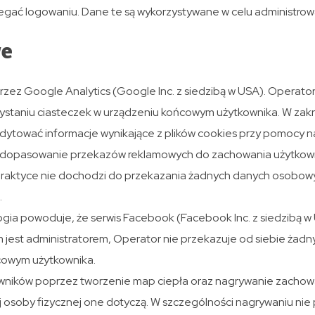
gać logowaniu. Dane te są wykorzystywane w celu administrow
we
przez Google Analytics (Google Inc. z siedzibą w USA). Operato
ystaniu ciasteczek w urządzeniu końcowym użytkownika. W zakr
dytować informacje wynikające z plików cookies przy pomocy 
na dopasowanie przekazów reklamowych do zachowania użytkown
w praktyce nie dochodzi do przekazania żadnych danych osobo
.
ogia powoduje, że serwis Facebook (Facebook Inc. z siedzibą w
m jest administratorem, Operator nie przekazuje od siebie ż
ńcowym użytkownika.
wników poprzez tworzenie map ciepła oraz nagrywanie zachowan
iej osoby fizycznej one dotyczą. W szczególności nagrywaniu n