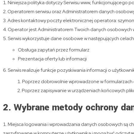
Niniejsza polityka dotyczy Serwisu www, funkcjonującego p
Operatorem serwisu oraz Administratorem danych osobowyc
Adres kontaktowy poczty elektronicznej operatora: szym
Operator jest Administratorem Twoich danych osobowych w
Serwis wykorzystuje dane osobowe w następujących celach
Obsługa zapytań przez formularz
Prezentacja oferty lub informacji
Serwis realizuje funkcje pozyskiwania informacji o użytkown
Poprzez dobrowolnie wprowadzone w formularzach 
Poprzez zapisywanie w urządzeniach końcowych plików
2. Wybrane metody ochrony da
Miejsca logowania i wprowadzania danych osobowych są chro
zaszyfrowane w komputerze użytkownika i mogą być odczyta