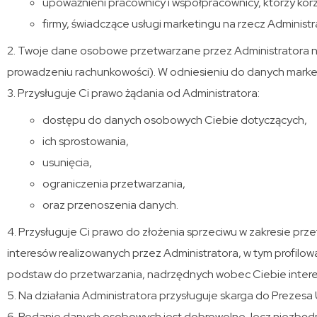
upoważnieni pracownicy i współpracownicy, którzy korzys
firmy, świadczące usługi marketingu na rzecz Administr
Twoje dane osobowe przetwarzane przez Administratora nie 
prowadzeniu rachunkowości). W odniesieniu do danych market
Przysługuje Ci prawo żądania od Administratora:
dostępu do danych osobowych Ciebie dotyczących,
ich sprostowania,
usunięcia,
ograniczenia przetwarzania,
oraz przenoszenia danych.
Przysługuje Ci prawo do złożenia sprzeciwu w zakresie p
interesów realizowanych przez Administratora, w tym profil
podstaw do przetwarzania, nadrzędnych wobec Ciebie interesó
Na działania Administratora przysługuje skarga do Prezes
Podanie danych osobowych jest dobrowolne, lecz niezbędn