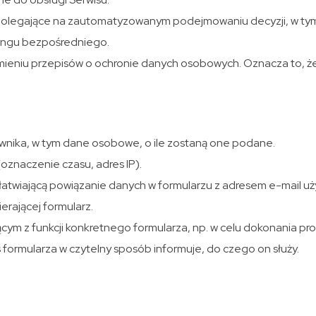
legające na zautomatyzowanym podejmowaniu decyzji, w tym pr
tingu bezpośredniego.
eniu przepisów o ochronie danych osobowych. Oznacza to, że p
wnika, w tym dane osobowe, o ile zostaną one podane.
oznaczenie czasu, adres IP).
ułatwiającą powiązanie danych w formularzu z adresem e-mail u
erającej formularz.
cym z funkcji konkretnego formularza, np. w celu dokonania pr
s formularza w czytelny sposób informuje, do czego on służy.