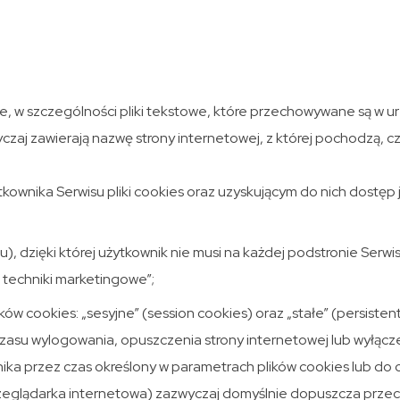
czne, w szczególności pliki tekstowe, które przechowywane są w
yczaj zawierają nazwę strony internetowej, z której pochodzą,
nika Serwisu pliki cookies oraz uzyskującym do nich dostęp j
), dzięki której użytkownik nie musi na każdej podstronie Serwi
e techniki marketingowe”;
w cookies: „sesyjne” (session cookies) oraz „stałe” (persistent
u wylogowania, opuszczenia strony internetowej lub wyłączeni
 przez czas określony w parametrach plików cookies lub do cz
zeglądarka internetowa) zazwyczaj domyślnie dopuszcza prze