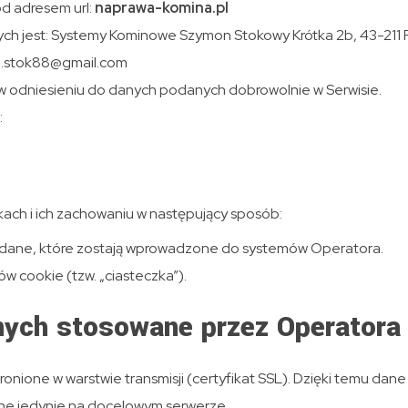
od adresem url:
naprawa-komina.pl
h jest: Systemy Kominowe Szymon Stokowy Krótka 2b, 43-211 
on.stok88@gmail.com
 odniesieniu do danych podanych dobrowolnie w Serwisie.
:
ikach i ich zachowaniu w następujący sposób:
dane, które zostają wprowadzone do systemów Operatora.
 cookie (tzw. „ciasteczka”).
nych stosowane przez Operatora
nione w warstwie transmisji (certyfikat SSL). Dzięki temu dan
ne jedynie na docelowym serwerze.