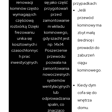
renowacji
się jako część
przypadkach:
kominów często
przygotowań
Jeśli
wymagają ich
przed
przewód
częściową
zamontowanie
kominowy ma
rozbiórką. Dzięki
m wkładu
frezowaniu
kominowego,
zbyt małą
unika się
gdy szacht jest
średnicę i
kosztownych i
np. 14x14.
prowadzi do
czasochłonnyc
Poszerzenie
zaburzeń
h prac
przewodu
inwestycyjnych.
pozwala na
ciągu
zamontowania
kominowego.
nowoczesnych
systemów
Kiedy dym
wentylacyjnych
lub
cofa się do
odprowadzania
wnętrza
spalin, co
domu.
znacząco