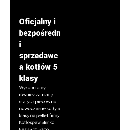
Oficjalny i
bezpośredn
i
sprzedawc
a kotłów 5
klasy
Wykonujemy
również zamianę
starych pieców na
nowoczesne kotły 5
klasy na pellet firmy
Kotłospaw Slimko
Easy Rot. Są to