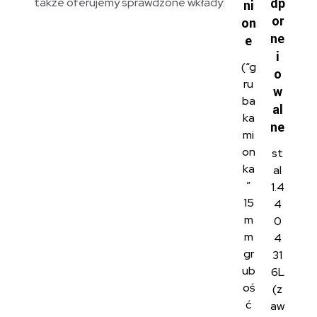
dp
także oferujemy sprawdzone wkłady:
ni
or
on
ne
e
i
(“g
o
ru
w
ba
al
ka
ne
mi
on
st
ka
al
”
1.4
15
4
m
0
m
4
gr
31
ub
6L
oś
(z
ć
aw