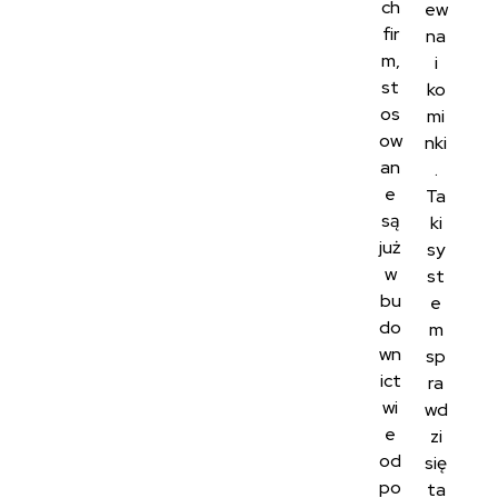
ch
ew
fir
na
m,
i
st
ko
os
mi
ow
nki
an
.
e
Ta
są
ki
już
sy
w
st
bu
e
do
m
wn
sp
ict
ra
wi
wd
e
zi
od
się
po
ta