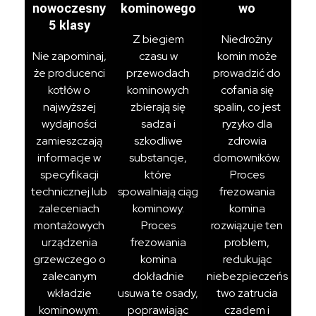
nowoczesny
kominowego
wo
5 klasy
Z biegiem
Niedrożny
Nie zapominaj,
czasu w
komin może
że producenci
przewodach
prowadzić do
kotłów o
kominowych
cofania się
najwyższej
zbierają się
spalin, co jest
wydajności
sadza i
ryzyko dla
zamieszczają
szkodliwe
zdrowia
informacje w
substancje,
domowników.
specyfikacji
które
Proces
technicznej lub
spowalniają ciąg
frezowania
zaleceniach
kominowy.
komina
montażowych
Proces
rozwiązuje ten
urządzenia
frezowania
problem,
grzewczego o
komina
redukując
zalecanym
dokładnie
niebezpieczeńs
wkładzie
usuwa te osady,
two zatrucia
kominowym.
poprawiając
czadem i