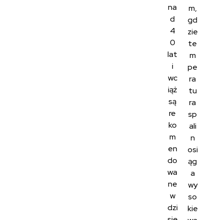
na
m,
d
gd
4
zie
0
te
lat
m
i
pe
wc
ra
iąż
tu
są
ra
re
sp
ko
ali
m
n
en
osi
do
ąg
wa
a
ne
wy
w
so
dzi
kie
sie