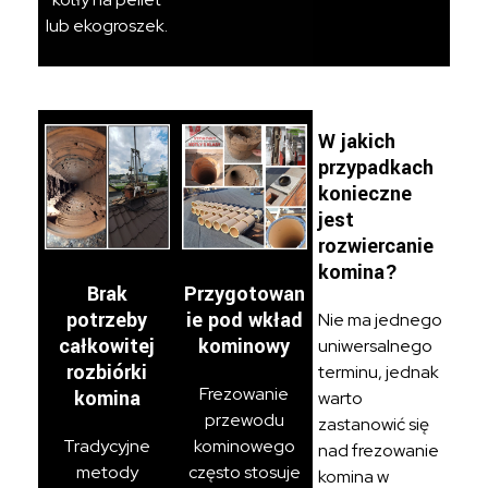
lub ekogroszek.
W jakich
przypadkach
konieczne
jest
rozwiercanie
komina?
Brak
Przygotowan
potrzeby
ie pod wkład
Nie ma jednego
całkowitej
kominowy
uniwersalnego
rozbiórki
terminu, jednak
Frezowanie
komina
warto
przewodu
zastanowić się
Tradycyjne
kominowego
nad frezowanie
metody
często stosuje
komina w