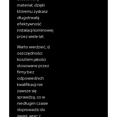
materiał, dzięki
któremu zyskasz
długotrwałą
efektywność
instalacji kominowej
przez wiele lat.
Warto wiedzieć, iż
oszczędności
kosztem jakości
stosowane przez
firmy bez
odpowiednich
kwalifikacji nie
zawsze się
sprawdzą, co w
niedługim czasie
doprowadzi do
awarii, wraz z