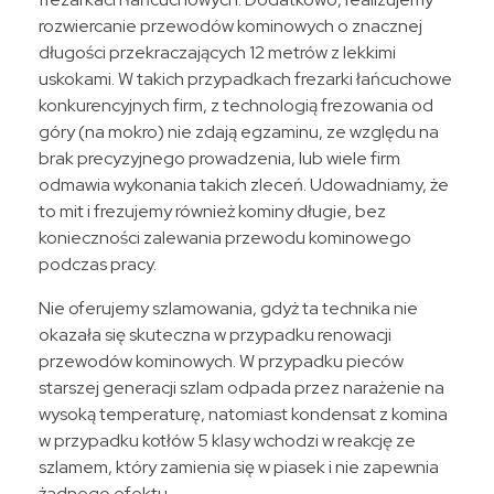
rozwiercanie przewodów kominowych o znacznej
długości przekraczających 12 metrów z lekkimi
uskokami. W takich przypadkach frezarki łańcuchowe
konkurencyjnych firm, z technologią frezowania od
góry (na mokro) nie zdają egzaminu, ze względu na
brak precyzyjnego prowadzenia, lub wiele firm
odmawia wykonania takich zleceń. Udowadniamy, że
to mit i frezujemy również kominy długie, bez
konieczności zalewania przewodu kominowego
podczas pracy.
Nie oferujemy szlamowania, gdyż ta technika nie
okazała się skuteczna w przypadku renowacji
przewodów kominowych. W przypadku pieców
starszej generacji szlam odpada przez narażenie na
wysoką temperaturę, natomiast kondensat z komina
w przypadku kotłów 5 klasy wchodzi w reakcję ze
szlamem, który zamienia się w piasek i nie zapewnia
żadnego efektu.