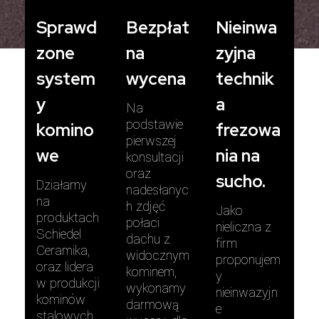
Sprawd
Bezpłat
Nieinwa
zone
na
zyjna
system
wycena
technik
y
a
Na
podstawie
komino
frezowa
pierwszej
we
nia na
konsultacji
oraz
sucho.
Działamy
nadesłanyc
na
h zdjęć
Jako
produktach
połaci
nieliczna z
Schiedel
dachu z
firm
Ceramika,
widocznym
proponujem
oraz lidera
kominem,
y
w produkcji
wykonamy
nieinwazyjn
kominów
darmową
e
stalowych