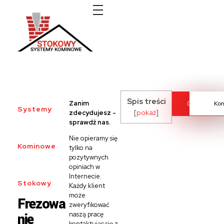
Systemy kominowe Stokowy
Spis treści
Zanim
Cennik
Kon
Systemy
[
pokaż
]
zdecydujesz -
sprawdź nas.
Nie opieramy się
Kominowe
tylko na
pozytywnych
opiniach w
Internecie.
Stokowy
Każdy klient
może
Frezowa
zweryfikować
nie
naszą pracę
kontaktując się z