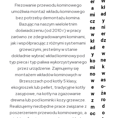
W
er
Frezowanie przewodu kominowego
kł
a
umożliwia montaż wkładu kominowego
ad
mi
bez potrzeby demontażu komina.
y
cz
Bazując na naszym wieloletnim
ni
ne
doświadczeniu (od 2010 r.) w pracy
er
w
zarówno ze zdegradowanymi kominami,
dz
kł
jak i współpracując z różnymi systemami
e
ad
grzewczymi, jesteśmy w stanie
w
y
dokładnie wybrać wkład kominowy pod
ne
ko
typ pieca i typ paliwa wykorzystywanego
k
mi
przez urządzenie. Zajmujemy się
w
no
montażem wkładów kominowych w
as
w
Brzeszczach pod kotły 5 klasy,
o-
e
ekogroszek lub pellet, tradycyjne kotły
ża
w
zasypowe, na kotły na zgazowanie
ro
z
drewna lub pod kominki i kozy grzewcze.
d
Realizujemy niezbędne prace związane z
m
o
poszerzeniem przewodu kominowego, a
oc