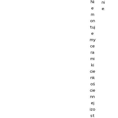
Ni
ni
e
e.
m
on
tuj
e
my
ce
ra
mi
ki
cie
nk
oś
cie
nn
ej
izo
st