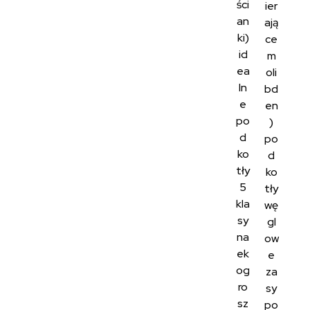
ści
ier
an
ają
ki)
ce
id
m
ea
oli
ln
bd
e
en
po
)
d
po
ko
d
tły
ko
5
tły
kla
wę
sy
gl
na
ow
ek
e
og
za
ro
sy
sz
po