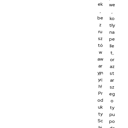
ek
we
,
,
be
ko
z
tły
ru
na
sz
pe
tó
lle
w
t,
aw
or
ar
az
yjn
st
yc
ar
h!
sz
Pr
eg
od
o
uk
ty
ty
pu
Sc
po
hi