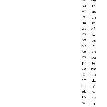
wa
jsz
rt
yc
oś
h
ci i
no
m
wy
ożl
ch
iw
ob
oś
iek
ć
ta
za
ch
pa
pr
le
ze
nia
z
sa
arc
dz
hit
y
ek
w
tó
ko
w.
mi