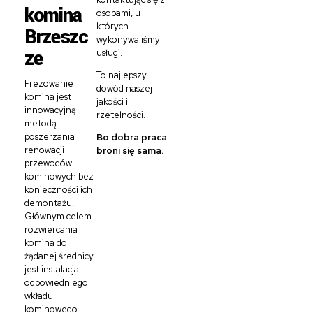
komina
osobami, u
których
Brzeszc
wykonywaliśmy
ze
usługi.
To najlepszy
Frezowanie
dowód naszej
komina jest
jakości i
innowacyjną
rzetelności.
metodą
poszerzania i
Bo dobra praca
renowacji
broni się sama.
przewodów
kominowych bez
konieczności ich
demontażu.
Głównym celem
rozwiercania
komina do
żądanej średnicy
jest instalacja
odpowiedniego
wkładu
kominowego.