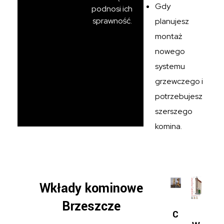
Gdy
podnosi ich
sprawność.
planujesz
montaż
nowego
systemu
grzewczego i
potrzebujesz
szerszego
komina.
Wkłady kominowe
Brzeszcze
C