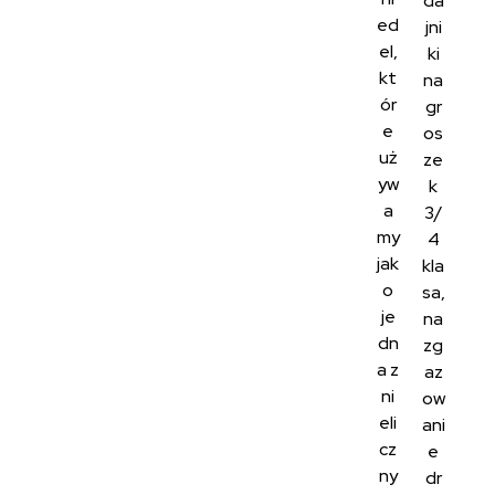
da
ed
jni
el,
ki
kt
na
ór
gr
e
os
uż
ze
yw
k
a
3/
my
4
jak
kla
o
sa,
je
na
dn
zg
a z
az
ni
ow
eli
ani
cz
e
ny
dr