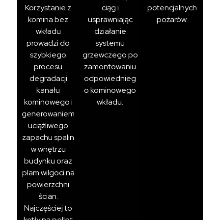
Korzystanie z
ciąg i
potencjalnych
komina bez
usprawniając
pożarów.
wkładu
działanie
prowadzi do
systemu
szybkiego
grzewczego po
procesu
zamontowaniu
degradacji
odpowiednieg
kanału
o kominowego
kominowego i
wkładu.
generowaniem
uciążliwego
zapachu spalin
w wnętrzu
budynku oraz
plam wilgoci na
powierzchni
ścian.
Najczęściej to
kotły na pellet