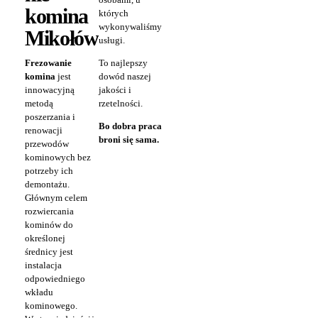
komina
których
wykonywaliśmy
Mikołów
usługi.
Frezowanie
To najlepszy
komina
jest
dowód naszej
innowacyjną
jakości i
metodą
rzetelności.
poszerzania i
Bo dobra praca
renowacji
broni się sama.
przewodów
kominowych bez
potrzeby ich
demontażu.
Głównym celem
rozwiercania
kominów do
określonej
średnicy jest
instalacja
odpowiedniego
wkładu
kominowego.