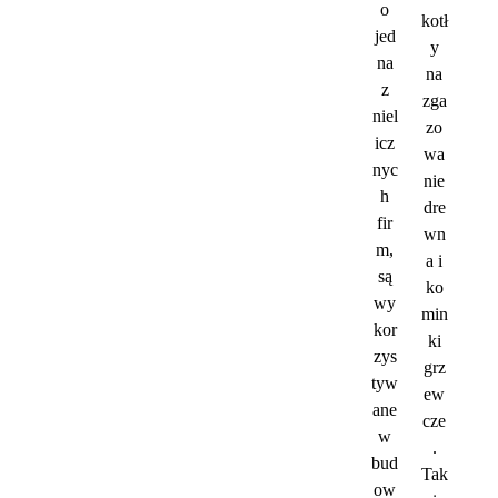
o
kotł
jed
y
na
na
z
zga
niel
zo
icz
wa
nyc
nie
h
dre
fir
wn
m,
a i
są
ko
wy
min
kor
ki
zys
grz
tyw
ew
ane
cze
w
.
bud
Tak
ow