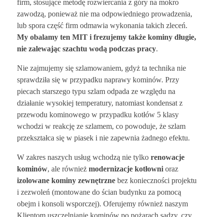
firm, stosujące metodę rozwiercania z góry na mokro
zawodzą, ponieważ nie ma odpowiedniego prowadzenia,
lub spora część firm odmawia wykonania takich zleceń.
My obalamy ten MIT i frezujemy także kominy długie,
nie zalewając szachtu wodą podczas pracy
.
Nie zajmujemy się szlamowaniem, gdyż ta technika nie
sprawdziła się w przypadku naprawy kominów. Przy
piecach starszego typu szlam odpada ze względu na
działanie wysokiej temperatury, natomiast kondensat z
przewodu kominowego w przypadku kotłów 5 klasy
wchodzi w reakcję ze szlamem, co powoduje, że szlam
przekształca się w piasek i nie zapewnia żadnego efektu.
W zakres naszych usług wchodzą nie tylko
renowacje
kominów
, ale również
modernizacje kotłowni
oraz
izolowane kominy zewnętrzne
bez konieczności projektu
i zezwoleń (montowane do ścian budynku za pomocą
obejm i konsoli wsporczej). Oferujemy również naszym
Klientom uszczelnianie kominów po pożarach sadzy, czy