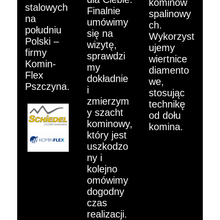
kominów
stalowych
Finalnie
spalinowy
na
umówimy
ch.
południu
się na
Wykorzyst
Polski –
wizytę,
ujemy
firmy
sprawdzi
wiertnice
Komin-
my
diamento
Flex
dokładnie
we,
Pszczyna.
i
stosując
zmierzym
technikę
y szacht
od dołu
kominowy,
komina.
który jest
uszkodzo
ny i
kolejno
omówimy
dogodny
czas
realizacji.