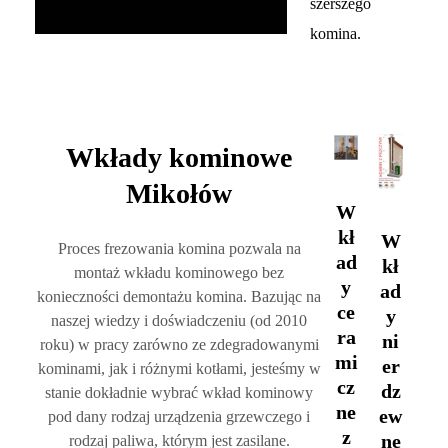
szerszego
komina.
Wkłady kominowe
Mikołów
W
kł
W
Proces frezowania komina pozwala na
ad
kł
montaż wkładu kominowego bez
y
ad
konieczności demontażu komina. Bazując na
ce
y
naszej wiedzy i doświadczeniu (od 2010
ra
ni
roku) w pracy zarówno ze zdegradowanymi
mi
er
kominami, jak i różnymi kotłami, jesteśmy w
cz
dz
stanie dokładnie wybrać wkład kominowy
ne
ew
pod dany rodzaj urządzenia grzewczego i
z
ne
rodzaj paliwa, którym jest zasilane.