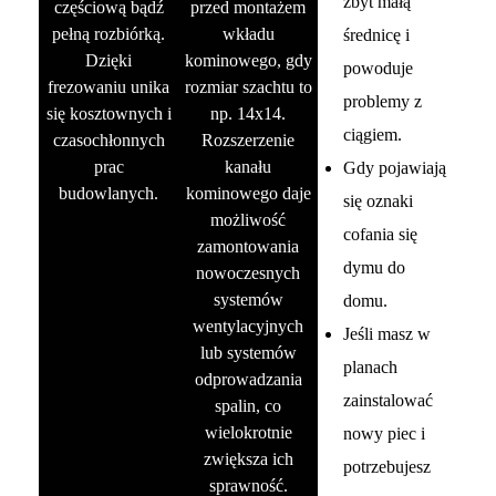
zbyt małą
częściową bądź
przed montażem
pełną rozbiórką.
wkładu
średnicę i
Dzięki
kominowego, gdy
powoduje
frezowaniu unika
rozmiar szachtu to
problemy z
się kosztownych i
np. 14x14.
ciągiem.
czasochłonnych
Rozszerzenie
prac
kanału
Gdy pojawiają
budowlanych.
kominowego daje
się oznaki
możliwość
cofania się
zamontowania
dymu do
nowoczesnych
systemów
domu.
wentylacyjnych
Jeśli masz w
lub systemów
planach
odprowadzania
zainstalować
spalin, co
wielokrotnie
nowy piec i
zwiększa ich
potrzebujesz
sprawność.