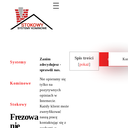
Systemy kominowe Stokowy
Spis treści
Zanim
Cennik
Kon
Systemy
zdecydujesz -
[
pokaż
]
sprawdź nas.
Nie opieramy się
Kominowe
tylko na
pozytywnych
opiniach w
Internecie.
Stokowy
Każdy klient może
zweryfikować
Frezowa
naszą pracę
kontaktując się z
nie
osobami, u