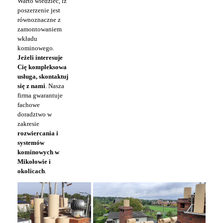
Warto wiedzieć, iż
poszerzenie jest
równoznaczne z
zamontowaniem
wkładu
kominowego.
Jeżeli interesuje
Cię kompleksowa
usługa, skontaktuj
się z nami
. Nasza
firma gwarantuje
fachowe
doradztwo w
zakresie
rozwiercania i
systemów
kominowych w
Mikołowie i
okolicach
.