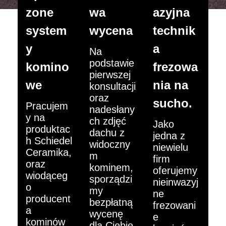
zone
wa
azyjna
system
wycena
technik
y
a
Na
podstawie
komino
frezowa
pierwszej
we
nia na
konsultacji
oraz
sucho.
Pracujem
nadesłany
y na
ch zdjęć
Jako
produktac
dachu z
jedna z
h Schiedel
widoczny
niewielu
Ceramika,
m
firm
oraz
kominem,
oferujemy
wiodąceg
sporządzi
nieinwazyj
o
my
ne
producent
bezpłatną
frezowani
a
wycenę
e
kominów
dla Ciebie.