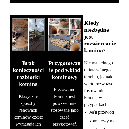
Kiedy
niezbędne
jest
rozwiercanie
komina?
Brak
Przygotowan
Nie ma jednego
konieczności
ie pod wkład
uniwersalnego
rozbiórki
kominowy
terminu, jednak
komina
warto rozważyć
Frezowanie
frezowanie
Klasyczne
komina jest
komina w
sposoby
powszechnie
przypadkach:
renowacji
stosowane jako
Jeśli przewód
kominów często
część
kominowy ma
wymagają ich
przygotowań