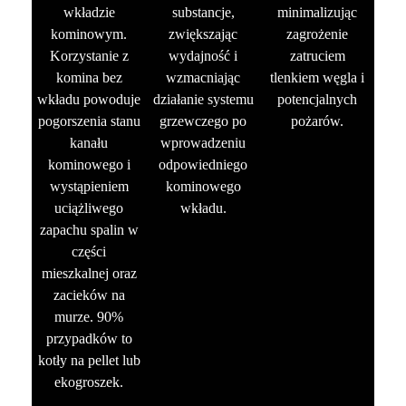
wkładzie
substancje,
minimalizując
kominowym.
zwiększając
zagrożenie
Korzystanie z
wydajność i
zatruciem
komina bez
wzmacniając
tlenkiem węgla i
wkładu powoduje
działanie systemu
potencjalnych
pogorszenia stanu
grzewczego po
pożarów.
kanału
wprowadzeniu
kominowego i
odpowiedniego
wystąpieniem
kominowego
uciążliwego
wkładu.
zapachu spalin w
części
mieszkalnej oraz
zacieków na
murze. 90%
przypadków to
kotły na pellet lub
ekogroszek.