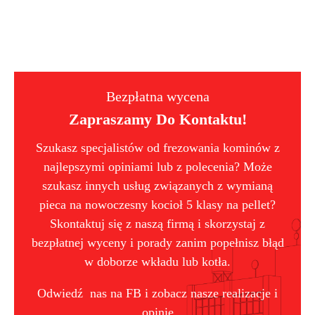
Bezpłatna wycena
Zapraszamy Do Kontaktu!
Szukasz specjalistów od frezowania kominów z
najlepszymi opiniami lub z polecenia? Może
szukasz innych usług związanych z wymianą
pieca na nowoczesny kocioł 5 klasy na pellet?
Skontaktuj się z naszą firmą i skorzystaj z
bezpłatnej wyceny i porady zanim popełnisz błąd
w doborze wkładu lub kotła.
Odwiedź nas na FB i zobacz nasze realizacje i
opinie