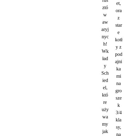
rus
et,
ztó
ora
w
z
aw
star
aryj
e
nyc
kotł
h!
y z
Wk
pod
ład
ajni
y
ka
Sch
mi
ied
na
el,
gro
któ
sze
re
k
uży
3/4
wa
kla
my
sy,
jak
na