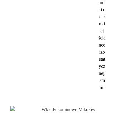
ami
ki o
cie
nki
ej
ścia
nce
izo
stat
ycz
nej,
7m
m!