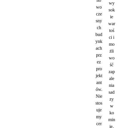
no
wy
wo
sok
cze
ie
sny
war
ch
toś
bud
ci i
ynk
mo
ach
żli
prz
wo
ez
ść
pro
zap
jekt
ale
ant
nia
ów.
sad
Nie
zy
stos
w
uje
ko
my
min
cer
ie.