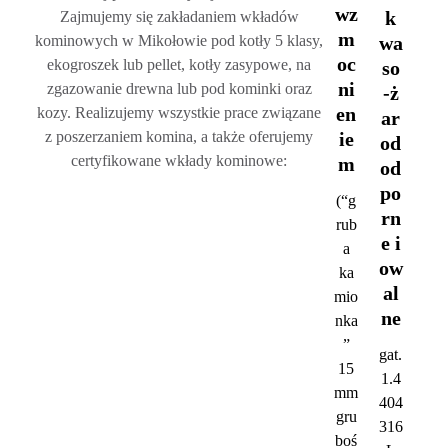
wz
k
Zajmujemy się zakładaniem wkładów
m
wa
kominowych w Mikołowie pod kotły 5 klasy,
oc
ekogroszek lub pellet, kotły zasypowe, na
so
ni
zgazowanie drewna lub pod kominki oraz
-ż
en
kozy. Realizujemy wszystkie prace związane
ar
ie
z poszerzaniem komina, a także oferujemy
od
certyfikowane wkłady kominowe:
m
od
po
(“g
rn
rub
e i
a
ow
ka
al
mio
ne
nka
”
gat.
15
1.4
mm
404
gru
316
boś