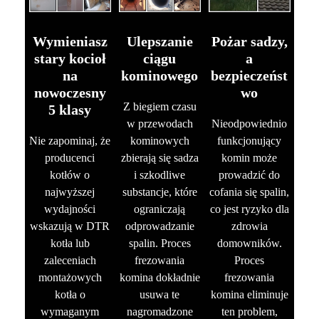
Wymieniasz
Ulepszanie
Pożar sadzy,
stary kocioł
ciągu
a
na
kominowego
bezpieczeńst
nowoczesny
wo
Z biegiem czasu
5 klasy
w przewodach
Nieodpowiednio
Nie zapominaj, że
kominowych
funkcjonujący
producenci
zbierają się sadza
komin może
kotłów o
i szkodliwe
prowadzić do
najwyższej
substancje, które
cofania się spalin,
wydajności
ograniczają
co jest ryzyko dla
wskazują w DTR
odprowadzanie
zdrowia
kotła lub
spalin. Proces
domowników.
zaleceniach
frezowania
Proces
montażowych
komina dokładnie
frezowania
kotła o
usuwa te
komina eliminuje
wymaganym
nagromadzone
ten problem,