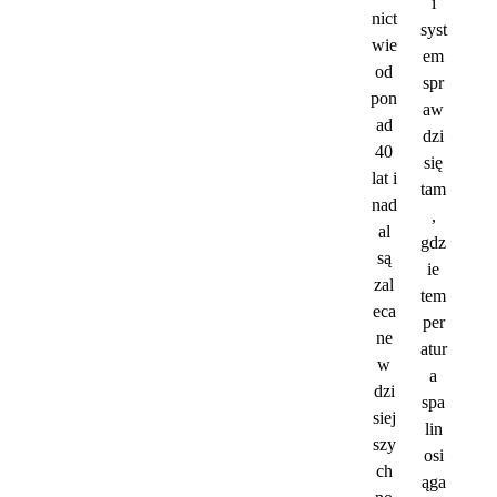
i
nict
syst
wie
em
od
spr
pon
aw
ad
dzi
40
się
lat i
tam
nad
,
al
gdz
są
ie
zal
tem
eca
per
ne
atur
w
a
dzi
spa
siej
lin
szy
osi
ch
ąga