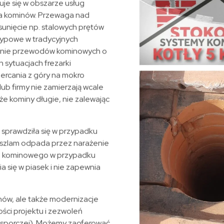
zuje się w obszarze usług
ia kominów. Przewaga nad
unięcie np. stalowych prętów
 typowe w tradycyjnych
rcanie przewodów kominowych o
h sytuacjach frezarki
ercania z góry na mokro
ub firmy nie zamierzają wcale
że kominy długie, nie zalewając
sprawdziła się w przypadku
 szlam odpada przez narażenie
du kominowego w przypadku
a się w piasek i nie zapewnia
nów, ale także modernizacje
ści projektu i zezwoleń
 wsporczej). Możemy zaoferować