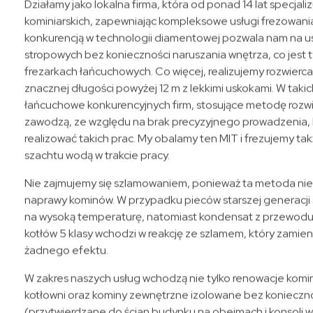
Działamy jako lokalna firma, która od ponad 14 lat specjali
kominiarskich, zapewniając kompleksowe usługi frezowan
konkurencją w technologii diamentowej pozwala nam na us
stropowych bez konieczności naruszania wnętrza, co jest
frezarkach łańcuchowych. Co więcej, realizujemy rozwie
znacznej długości powyżej 12 m z lekkimi uskokami. W takic
łańcuchowe konkurencyjnych firm, stosujące metodę rozwi
zawodzą, ze względu na brak precyzyjnego prowadzenia, l
realizować takich prac. My obalamy ten MIT i frezujemy tak
szachtu wodą w trakcie pracy.
Nie zajmujemy się szlamowaniem, ponieważ ta metoda nie 
naprawy kominów. W przypadku pieców starszej generacji
na wysoką temperaturę, natomiast kondensat z przewo
kotłów 5 klasy wchodzi w reakcję ze szlamem, który zamieni
żadnego efektu.
W zakres naszych usług wchodzą nie tylko renowacje komi
kotłowni oraz kominy zewnętrzne izolowane bez konieczno
(przytwierdzane do ścian budynku na obejmach i konsoli