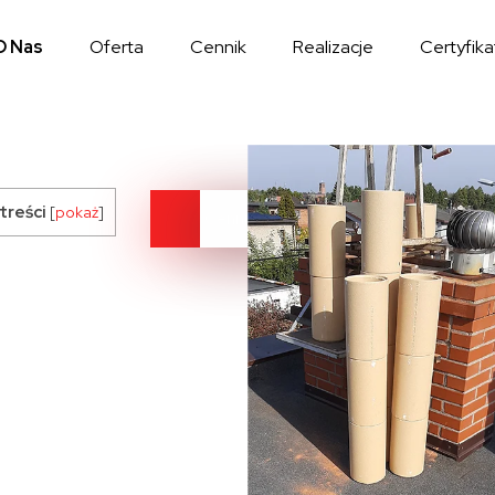
O Nas
Oferta
Cennik
Realizacje
Certyfika
treści
[
pokaż
]
Cennik
Kontakt