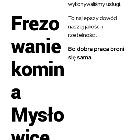
wykonywaliśmy usługi.
Frezo
To najlepszy dowód
naszej jakości i
rzetelności.
wanie
Bo dobra praca broni
się sama.
komin
a
Mysło
wice