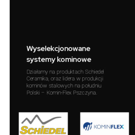
Wyselekcjonowane
systemy kominowe
Działamy na produktach Schiedel
Ceramika, oraz lidera w produkcji
kominów stalowych na południu
Polski – Komin-Flex Pszczyna.