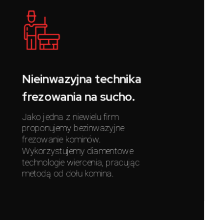
Nieinwazyjna technika
frezowania na sucho.
Jako jedna z niewielu firm
proponujemy bezinwazyjne
frezowanie kominów.
Wykorzystujemy diamentowe
technologie wiercenia, pracując
metodą od dołu komina.