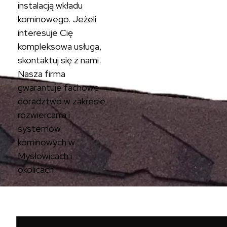
instalacją wkładu
kominowego. Jeżeli
interesuje Cię
kompleksowa usługa,
skontaktuj się z nami.
Nasza firma
gwarantuje fachowe
doradztwo w zakresie
rozwiercania i
systemów
kominowych w
Mysłowicach i
okolicach.