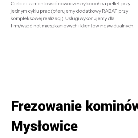
Ciebie i zamontować nowoczesny kocioł na pellet przy
jednym cyklu prac (oferujemy dodatkowy RABAT przy
kompleksowej realizacji). Usługi wykonujemy dla
firm/wspólnot mieszkaniowych i klientów indywidualnych.
Frezowanie kominó
Mysłowice