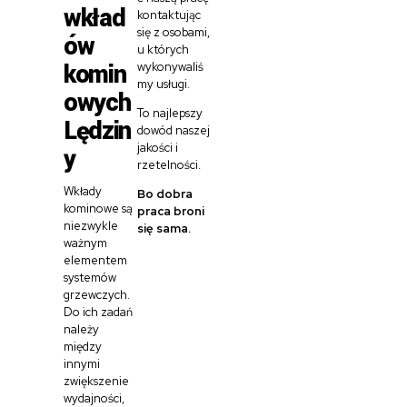
wkład
kontaktując
się z osobami,
ów
u których
komin
wykonywaliś
my usługi.
owych
To najlepszy
Lędzin
dowód naszej
jakości i
y
rzetelności.
Wkłady
Bo dobra
kominowe są
praca broni
niezwykle
się sama.
ważnym
elementem
systemów
grzewczych.
Do ich zadań
należy
między
innymi
zwiększenie
wydajności,