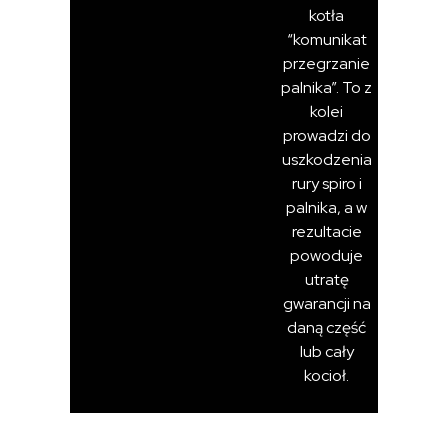
kotła
“komunikat
przegrzanie
palnika”. To z
kolei
prowadzi do
uszkodzenia
rury spiro i
palnika, a w
rezultacie
powoduje
utratę
gwarancji na
daną część
lub cały
kocioł.