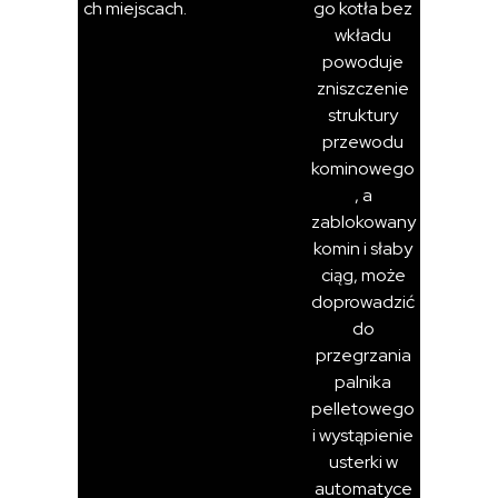
ch miejscach.
go kotła bez
wkładu
powoduje
zniszczenie
struktury
przewodu
kominowego
, a
zablokowany
komin i słaby
ciąg, może
doprowadzić
do
przegrzania
palnika
pelletowego
i wystąpienie
usterki w
automatyce