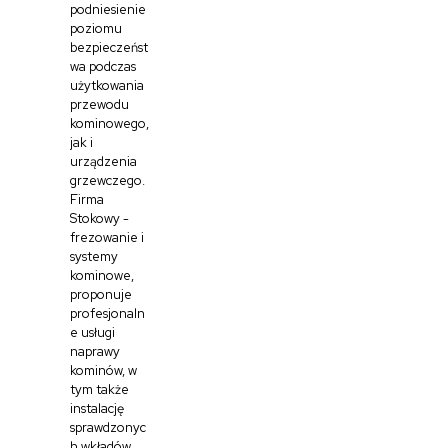
podniesienie
poziomu
bezpieczeńst
wa podczas
użytkowania
przewodu
kominowego,
jak i
urządzenia
grzewczego.
Firma
Stokowy -
frezowanie i
systemy
kominowe,
proponuje
profesjonaln
e usługi
naprawy
kominów, w
tym także
instalację
sprawdzonyc
h wkładów