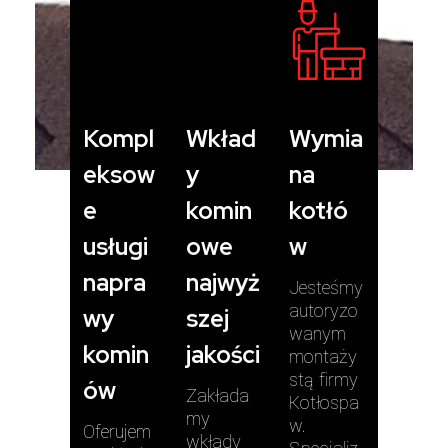
Kompl
Wkład
Wymia
eksow
y
na
e
komin
kotłó
usługi
owe
w
napra
najwyż
Jesteśmy
autoryzo
wy
szej
wanym
komin
jakości
montaży
stą firmy
ów
Zakłada
Kotłospa
my
w.
Oferujem
wkłady