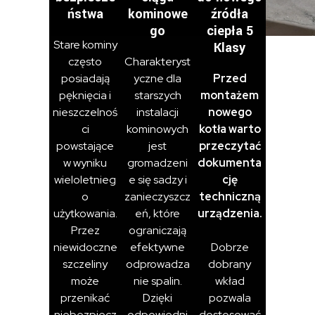
ństwa
kominowe
źródła
go
ciepła 5
Stare kominy
Klasy
często
Charakteryst
posiadają
yczne dla
Przed
pęknięcia i
starszych
montażem
nieszczelnoś
instalacji
nowego
ci
kominowych
kotła warto
powstające
jest
przeczytać
w wyniku
gromadzeni
dokumenta
wieloletnieg
e się sadzy i
cję
o
zanieczyszcz
techniczną
użytkowania.
eń, które
urządzenia.
Przez
ograniczają
niewidoczne
efektywne
Dobrze
szczeliny
odprowadza
dobrany
może
nie spalin.
wkład
przenikać
Dzięki
pozwala
niebezpiecz
odpowiedni
dostosować