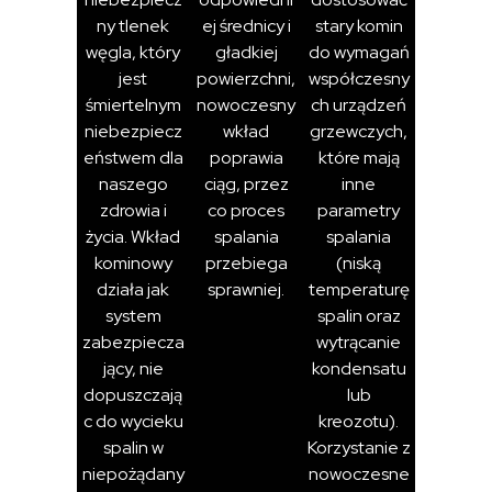
ny tlenek
ej średnicy i
stary komin
węgla, który
gładkiej
do wymagań
jest
powierzchni,
współczesny
śmiertelnym
nowoczesny
ch urządzeń
niebezpiecz
wkład
grzewczych,
eństwem dla
poprawia
które mają
naszego
ciąg, przez
inne
zdrowia i
co proces
parametry
życia. Wkład
spalania
spalania
kominowy
przebiega
(niską
działa jak
sprawniej.
temperaturę
system
spalin oraz
zabezpiecza
wytrącanie
jący, nie
kondensatu
dopuszczają
lub
c do wycieku
kreozotu).
spalin w
Korzystanie z
niepożądany
nowoczesne