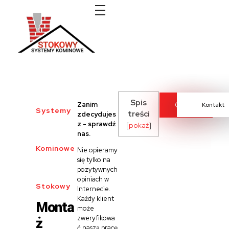
Systemy kominowe Stokowy
Spis
Zanim
Cennik
Kontakt
Systemy
treści
zdecydujes
z - sprawdź
[
pokaż
]
nas.
Kominowe
Nie opieramy
się tylko na
pozytywnych
opiniach w
Stokowy
Internecie.
Każdy klient
Monta
może
ż
zweryfikowa
ć naszą pracę