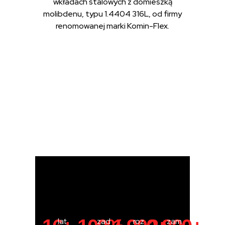
wkładach stalowych z domieszką
molibdenu, typu 1.4404 316L, od firmy
renomowanej marki Komin-Flex.
lat
zad
roz
zam