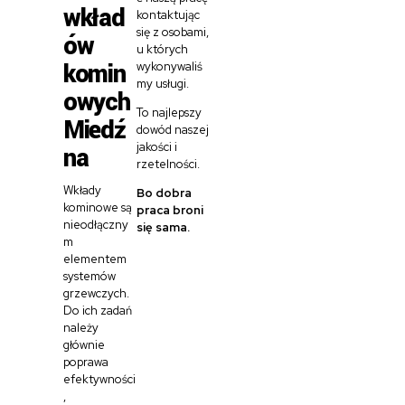
wkład
kontaktując
się z osobami,
ów
u których
komin
wykonywaliś
my usługi.
owych
To najlepszy
Miedź
dowód naszej
jakości i
na
rzetelności.
Wkłady
Bo dobra
kominowe są
praca broni
nieodłączny
się sama.
m
elementem
systemów
grzewczych.
Do ich zadań
należy
głównie
poprawa
efektywności
,