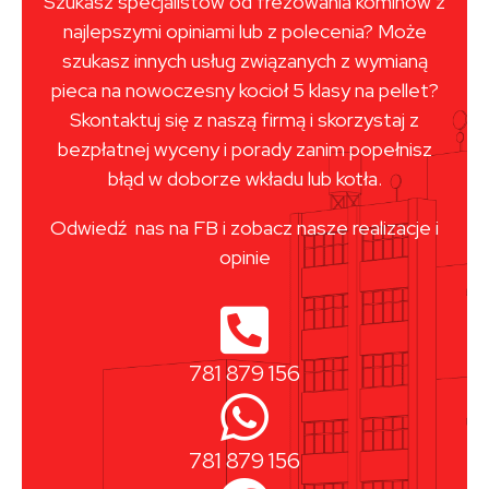
Szukasz specjalistów od frezowania kominów z
najlepszymi opiniami lub z polecenia? Może
szukasz innych usług związanych z wymianą
pieca na nowoczesny kocioł 5 klasy na pellet?
Skontaktuj się z naszą firmą i skorzystaj z
bezpłatnej wyceny i porady zanim popełnisz
błąd w doborze wkładu lub kotła.
Odwiedź nas na FB i zobacz nasze realizacje i
opinie
781 879 156
781 879 156