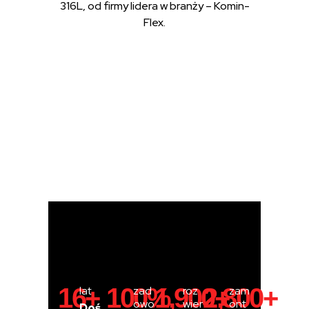
316L, od firmy lidera w branży – Komin-
Flex.
16
+
100
%
1,900
2,800
+
+
lat
zad
roz
zam
owo
wier
ont
Doś