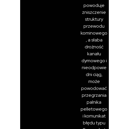
powoduje
zniszczenie
struktury
przewodu
kominowego
, a słaba
drożność
kanału
dymowego i
nieodpowie
dni ciąg,
może
powodować
przegrzania
palnika
pelletowego
i komunikat
błędu typu