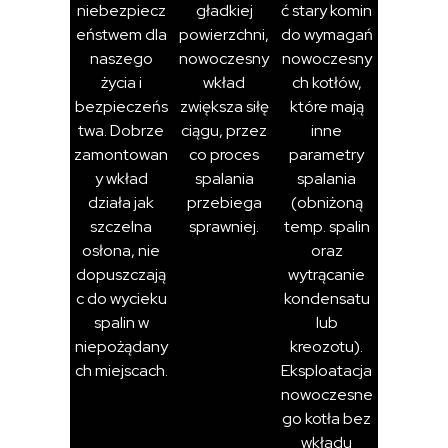
niebezpiecz
gładkiej
ć stary komin
eństwem dla
powierzchni,
do wymagań
naszego
nowoczesny
nowoczesny
życia i
wkład
ch kotłów,
bezpieczeńs
zwiększa siłę
które mają
twa. Dobrze
ciągu, przez
inne
zamontowan
co proces
parametry
y wkład
spalania
spalania
działa jak
przebiega
(obniżoną
szczelna
sprawniej.
temp. spalin
osłona, nie
oraz
dopuszczają
wytrącanie
c do wycieku
kondensatu
spalin w
lub
niepożądany
kreozotu).
ch miejscach.
Eksploatacja
nowoczesne
go kotła bez
wkładu