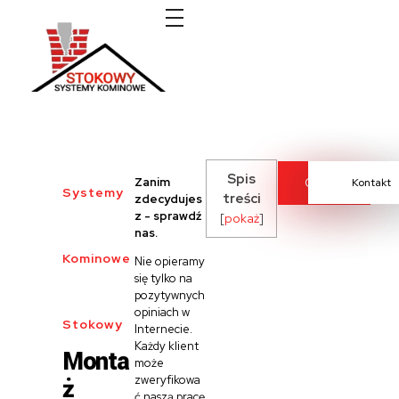
Systemy kominowe Stokowy
Spis
Zanim
Cennik
Kontakt
Systemy
treści
zdecydujes
z - sprawdź
[
pokaż
]
nas.
Kominowe
Nie opieramy
się tylko na
pozytywnych
opiniach w
Stokowy
Internecie.
Każdy klient
Monta
może
ż
zweryfikowa
ć naszą pracę