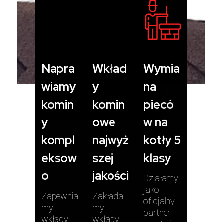
Napra
Wkład
Wymia
wiamy
y
na
komin
komin
piecó
y
owe
w na
kompl
najwyż
kotły 5
eksow
szej
klasy
o
jakości
Działamy
jako
Zapewnia
Zakłada
oficjalny
my
my
partner
wkłady
wkłady