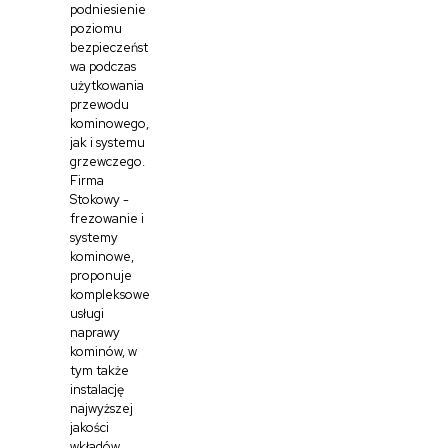
podniesienie
poziomu
bezpieczeńst
wa podczas
użytkowania
przewodu
kominowego,
jak i systemu
grzewczego.
Firma
Stokowy -
frezowanie i
systemy
kominowe,
proponuje
kompleksowe
usługi
naprawy
kominów, w
tym także
instalację
najwyższej
jakości
wkładów