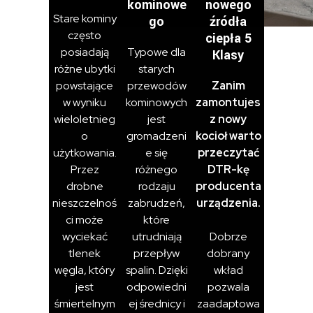
kominowe
nowego
Stare kominy
go
źródła
często
ciepła 5
posiadają
Typowe dla
Klasy
różne ubytki
starych
powstające
przewodów
Zanim
w wyniku
kominowych
zamontujes
wieloletnieg
jest
z nowy
o
gromadzeni
kocioł warto
użytkowania.
e się
przeczytać
Przez
różnego
DTR-kę
drobne
rodzaju
producenta
nieszczelnoś
zabrudzeń,
urządzenia.
ci może
które
wyciekać
utrudniają
Dobrze
tlenek
przepływ
dobrany
węgla, który
spalin. Dzięki
wkład
jest
odpowiedni
pozwala
śmiertelnym
ej średnicy i
zaadaptowa