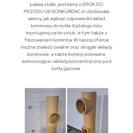
paliwa stałe, jesteśmy o KROK DO
PRZODU OD KONKURENCJI i doskonale
wiemy, jak wybrać odpowiedni wkład
kominowy do kotła. Każdego roku
montujemy setki sztuk, w tym także z
frezowaniem kominów. W naszej ofercie
można znaleźć owalne oraz okrągłe wkłady
kominowe, a także kominy izolowane
wolnostojące i wkłady koncentryczne pod
kotły gazowe.