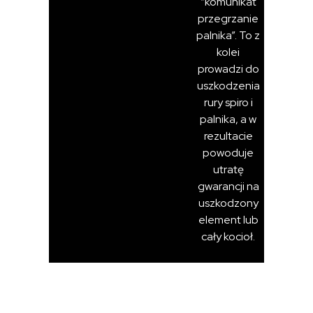
“komunikat
przegrzanie
palnika”. To z
kolei
prowadzi do
uszkodzenia
rury spiro i
palnika, a w
rezultacie
powoduje
utratę
gwarancji na
uszkodzony
element lub
cały kocioł.