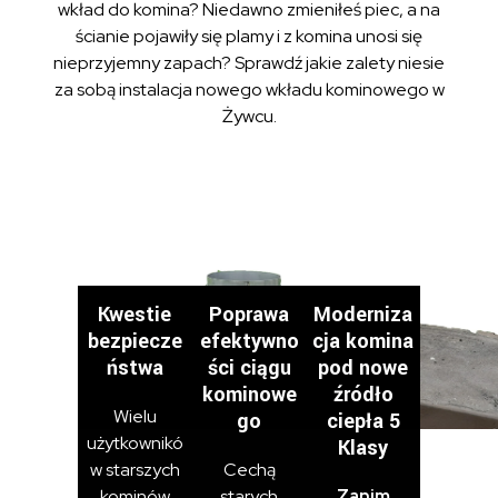
wkład do komina? Niedawno zmieniłeś piec, a na
ścianie pojawiły się plamy i z komina unosi się
nieprzyjemny zapach? Sprawdź jakie zalety niesie
za sobą instalacja nowego wkładu kominowego w
Żywcu.
Kwestie
Poprawa
Moderniza
bezpiecze
efektywno
cja komina
ństwa
ści ciągu
pod nowe
kominowe
źródło
Wielu
go
ciepła 5
użytkownikó
Klasy
w starszych
Cechą
kominów
starych
Zanim