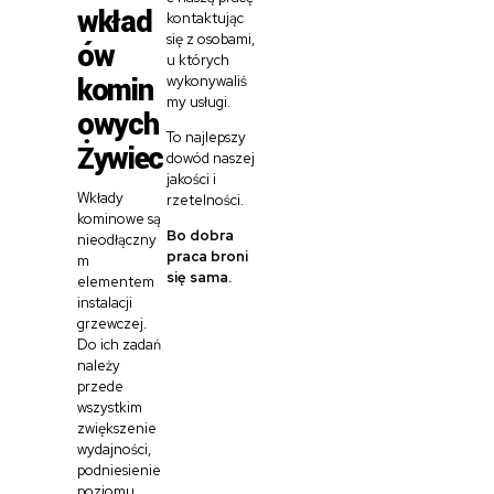
wkład
kontaktując
się z osobami,
ów
u których
komin
wykonywaliś
my usługi.
owych
To najlepszy
Żywiec
dowód naszej
jakości i
Wkłady
rzetelności.
kominowe są
Bo dobra
nieodłączny
praca broni
m
się sama.
elementem
instalacji
grzewczej.
Do ich zadań
należy
przede
wszystkim
zwiększenie
wydajności,
podniesienie
poziomu