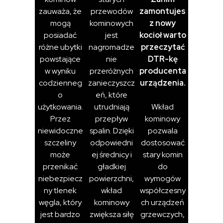
zauważa, że
przewodów
zamontujes
mogą
kominowych
z nowy
posiadać
jest
kocioł warto
różne ubytki
nagromadze
przeczytać
powstające
nie
DTR-kę
w wyniku
przeróżnych
producenta
codzienneg
zanieczyszcz
urządzenia.
o
eń, które
użytkowania.
utrudniają
Wkład
Przez
przepływ
kominowy
niewidoczne
spalin. Dzięki
pozwala
szczeliny
odpowiedni
dostosować
może
ej średnicy i
stary komin
przenikać
gładkiej
do
niebezpiecz
powierzchni,
wymogów
ny tlenek
wkład
współczesny
węgla, który
kominowy
ch urządzeń
jest bardzo
zwiększa siłę
grzewczych,