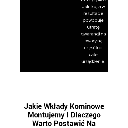
palnika, a w
rezultacie
powoduje
utratę
gwarancji na
awaryjną
część lub
całe
urządzenie.
Jakie Wkłady Kominowe
Montujemy I Dlaczego
Warto Postawić Na