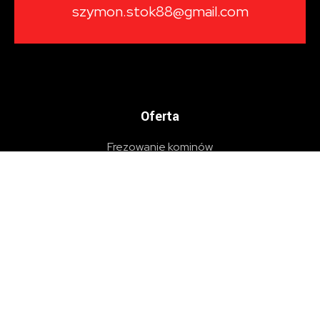
szymon.stok88@gmail.com
Oferta
Frezowanie kominów
Zasięg działania
Montaż wkładów kominowych
Systemy kominowe Stokowy