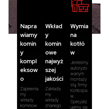
Napra
Wkład
Wymia
wiamy
y
na
komin
komin
kotłó
y
owe
w
kompl
najwyż
Jesteśmy
autoryzo
eksow
szej
wanym
o
jakości
montaży
stą firmy
Zapewnia
Zakłada
Kotłospa
my
my
w.
wkłady
wkłady
Specjaliz
kominow
znanego
ujemy się