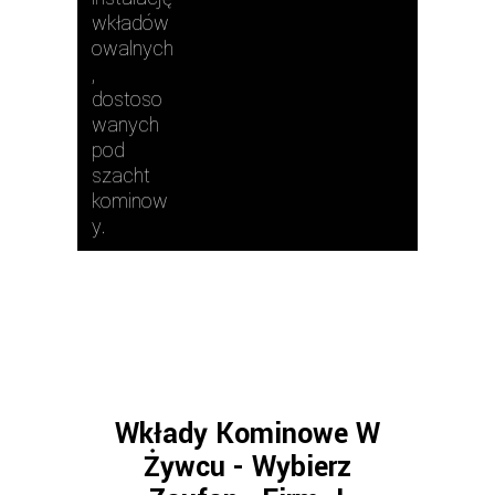
wkładów
owalnych
,
dostoso
wanych
pod
szacht
kominow
y.
Wkłady Kominowe W
Żywcu - Wybierz