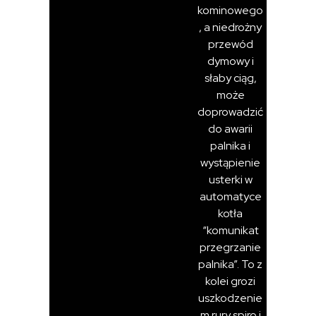
kominowego
, a niedrożny
przewód
dymowy i
słaby ciąg,
może
doprowadzić
do awarii
palnika i
wystąpienie
usterki w
automatyce
kotła
“komunikat
przegrzanie
palnika”. To z
kolei grozi
uszkodzenie
m rury spiro i