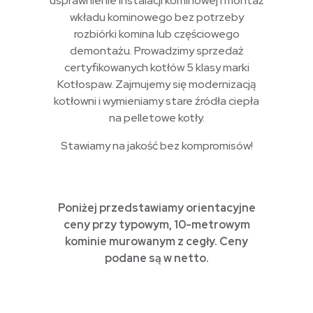
usprawnienie instalacji kominowej i montaż
wkładu kominowego bez potrzeby
rozbiórki komina lub częściowego
demontażu. Prowadzimy sprzedaż
certyfikowanych kotłów 5 klasy marki
Kotłospaw. Zajmujemy się modernizacją
kotłowni i wymieniamy stare źródła ciepła
na pelletowe kotły.
Stawiamy na jakość bez kompromisów!
Poniżej przedstawiamy orientacyjne
ceny przy typowym, 10-metrowym
kominie murowanym z cegły. Ceny
podane są w netto.