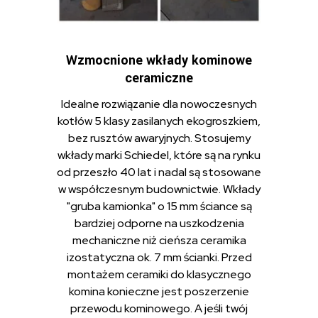
Wzmocnione wkłady kominowe
ceramiczne
Idealne rozwiązanie dla nowoczesnych
kotłów 5 klasy zasilanych ekogroszkiem,
bez rusztów awaryjnych. Stosujemy
wkłady marki Schiedel, które są na rynku
od przeszło 40 lat i nadal są stosowane
w współczesnym budownictwie. Wkłady
"gruba kamionka" o 15 mm ściance są
bardziej odporne na uszkodzenia
mechaniczne niż cieńsza ceramika
izostatyczna ok. 7 mm ścianki. Przed
montażem ceramiki do klasycznego
komina konieczne jest poszerzenie
przewodu kominowego. A jeśli twój