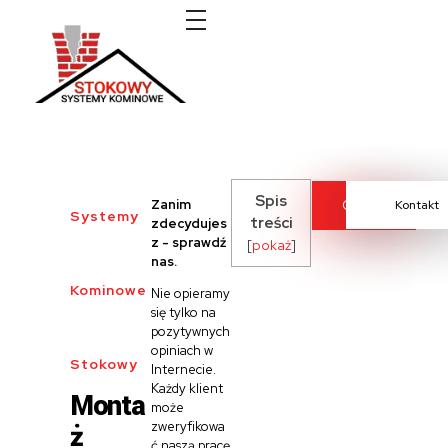
Systemy kominowe Stokowy
Spis
Zanim
Cennik
Kontakt
Systemy
treści
zdecydujes
z - sprawdź
[
pokaż
]
nas.
Kominowe
Nie opieramy
się tylko na
pozytywnych
opiniach w
Stokowy
Internecie.
Każdy klient
Monta
może
ż
zweryfikowa
ć naszą pracę