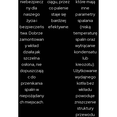
niebezpiecz
ciągu, przez
które mają
ny dla
co palenie
inne
naszego
staje się
parametry
życia i
bardziej
spalania
bezpieczeńs
efektywne.
(niską
twa. Dobrze
temperaturę
zamontowan
spalin oraz
y wkład
wytrącanie
działa jak
kondensatu
szczelna
lub
osłona, nie
kreozotu).
dopuszczają
Użytkowanie
c do
wydajnego
przenikania
kotła bez
spalin w
wkładu
niepożądany
powoduje
ch miejscach.
zniszczenie
struktury
przewodu