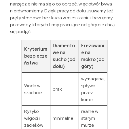
narzędzie nie ma się o co oprzeć, więc otwór bywa
nierównomierny. Dzięki pracy od dołu usuwamy też
pręty stropowe bez kucia w mieszkaniu i frezujemy
przewody, których firmy pracujące od góry nie chcą
się podjąć.
Diamento
Frezowani
Kryterium
we na
e na
bezpiecze
sucho (od
mokro (od
ństwa
dołu)
góry)
wymagana,
Woda w
spływa
brak
szachcie
przez
komin
Ryzyko
realne w
wilgoci i
minimalne
starym
zacieków
murze