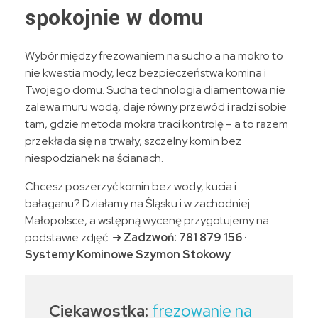
spokojnie w domu
Wybór między frezowaniem na sucho a na mokro to
nie kwestia mody, lecz bezpieczeństwa komina i
Twojego domu. Sucha technologia diamentowa nie
zalewa muru wodą, daje równy przewód i radzi sobie
tam, gdzie metoda mokra traci kontrolę – a to razem
przekłada się na trwały, szczelny komin bez
niespodzianek na ścianach.
Chcesz poszerzyć komin bez wody, kucia i
bałaganu? Działamy na Śląsku i w zachodniej
Małopolsce, a wstępną wycenę przygotujemy na
podstawie zdjęć. ➜
Zadzwoń: 781 879 156 ·
Systemy Kominowe Szymon Stokowy
Ciekawostka:
frezowanie na