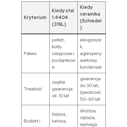
Kiedy
Kiedy stal
ceramika
Kryterium
1.4404
(Schiedel
(316L)
)
pellet,
ekogrosze
kotły
k,
Paliwo
zasypowe i
agresywny
podajnikow
siarkowy
e
kondensat
gwarancja
zwykle
do 30 lat,
Trwałość
gwarancja
żywotność
ok. 10 lat
50–60 lat
droższa,
lżejsza,
cięższa,
Budżet i
tańsza,
wymaga