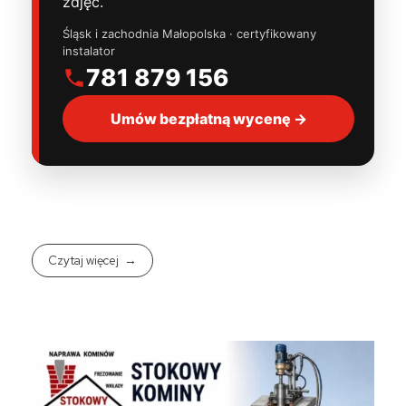
zdjęć.
Śląsk i zachodnia Małopolska · certyfikowany
instalator
781 879 156
Umów bezpłatną wycenę →
Czytaj więcej