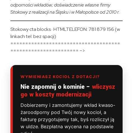
odporności wkładów; doświadczenie własne firmy
Stokowy z realizacji na Śląsku i w Małopolsce od 2010 r.
Stokowy cta blocks · HTMLTELEFON: 781 879 156 (w
linkach tel: bez spacji)
=====================================
======================= –>
WYMIENIASZ KOCIOŁ Z DOTACJI?
Nie zapomnij o kominie –
wliczysz
go w koszty modernizacji
Dobierzemy i zamontujemy wkład kwaso-
żaroodporny pod Twój nowy kocioł, a
fakturę przygotujemy tak, byś rozliczył ją
w uldze. Bezpłatna wycena na podstawie