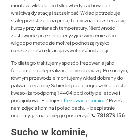
montażu wkładu, bo tylko wtedy zachowa on
właściwą dylatację i szczelność. Wkład potrzebuje
stałej przestrzeni na pracę termiczną – rozszerza się i
kurczy przy zmianach temperatury. Nierówności
zostawione przez nieprecyzyjne wiercenie albo
wilgoć po metodzie mokrej podnoszą ryzyko
nieszczelności i skracają żywotność instalacji.
To dlatego traktujemy sposób frezowania jako
fundament całej realizacji, a nie drobiazg. Po suchym,
równym przewodzie montujemy wkład dobrany do
paliwa – ceramikę Schiedel pod ekogroszek albo stal
kwaso-żaroodporną 1.4404 pod kotły pelletowe i
podajnikowe. Planujesz
frezowanie komina
? Prześlij
nam zdjęcia komina i połaci dachu – bezpłatnie
ocenimy, jak najlepiej go poszerzyć. 📞
781 879 156
Sucho w kominie,