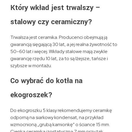
Który wkład jest trwalszy –
stalowy czy ceramiczny?
Trwalsza jest ceramika. Producenci obejmują ją
gwarancją sięgającą 30 lat, a jej realna żywotność to
50–60 lat i więcej. Wkłady stalowe mają zwykle
gwarancję rzędu 10 lat, za to są lżejsze, tańsze i
szybsze w montażu.
Co wybrać do kotła na
ekogroszek?
Do ekogroszku 5 klasy rekomendujemy ceramikę
odporną na siarkowy kondensat, na przykład
wzmocnioną „grubą kamionkę” o ściance 15 mm.
Cienka ceramika izostatyczna 7 mm przy tak