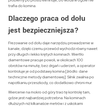
problemy po prostu eliminuje, bo woda w ogóle nie
trafia do komina.
Dlaczego praca od dołu
jest bezpieczniejsza?
Frezowanie od dołu daje narzędziu prowadzenie w
kanale, dzięki czemu przewód wychodzi równy nawet
przy długich i lekko krętych kominach. Wiertło
diamentowe pracuje powoli, w okolicach 100
obrotów na minutę, bez drgań i uderzeń, a operator
kontroluje je od podstawy komina [źródło: dane
techniczne metody diamentowej]. Silnik zwalnia po
napotkaniu przeszkody, co dodatkowo chroni mur.
Wiercenie na mokro od góry traci tę kontrolę tam,
gdzie jest najbardziej potrzebna. Na kominach
dłuższych niż kilkanaście metrów i z uskokami