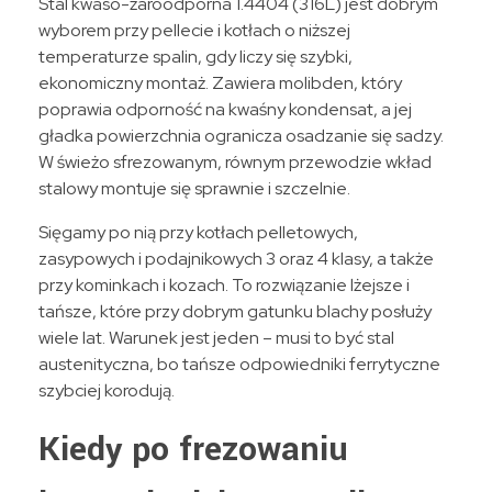
Stal kwaso-żaroodporna 1.4404 (316L) jest dobrym
wyborem przy pellecie i kotłach o niższej
temperaturze spalin, gdy liczy się szybki,
ekonomiczny montaż. Zawiera molibden, który
poprawia odporność na kwaśny kondensat, a jej
gładka powierzchnia ogranicza osadzanie się sadzy.
W świeżo sfrezowanym, równym przewodzie wkład
stalowy montuje się sprawnie i szczelnie.
Sięgamy po nią przy kotłach pelletowych,
zasypowych i podajnikowych 3 oraz 4 klasy, a także
przy kominkach i kozach. To rozwiązanie lżejsze i
tańsze, które przy dobrym gatunku blachy posłuży
wiele lat. Warunek jest jeden – musi to być stal
austenityczna, bo tańsze odpowiedniki ferrytyczne
szybciej korodują.
Kiedy po frezowaniu