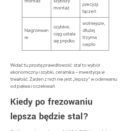
montaż
szybszy
precyzji
montaż
łączeń
wolniejsze,
szybkie,
Nagrzewan
dłużej
ciąg ustala
ie
trzyma
się prędko
ciepło
Widać tu prostą prawidłowość: stal to wybór
ekonomiczny i szybki, ceramika – inwestycja w
trwałość. Żaden z nich nie jest „lepszy” w oderwaniu
od paliwa i oczekiwań.
Kiedy po frezowaniu
lepsza będzie stal?