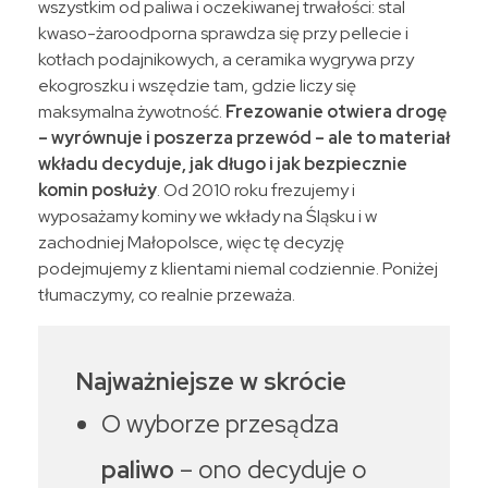
wszystkim od paliwa i oczekiwanej trwałości: stal
kwaso-żaroodporna sprawdza się przy pellecie i
kotłach podajnikowych, a ceramika wygrywa przy
ekogroszku i wszędzie tam, gdzie liczy się
maksymalna żywotność.
Frezowanie otwiera drogę
– wyrównuje i poszerza przewód – ale to materiał
wkładu decyduje, jak długo i jak bezpiecznie
komin posłuży
. Od 2010 roku frezujemy i
wyposażamy kominy we wkłady na Śląsku i w
zachodniej Małopolsce, więc tę decyzję
podejmujemy z klientami niemal codziennie. Poniżej
tłumaczymy, co realnie przeważa.
Najważniejsze w skrócie
O wyborze przesądza
paliwo
– ono decyduje o