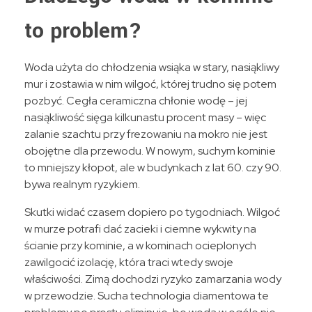
to problem?
Woda użyta do chłodzenia wsiąka w stary, nasiąkliwy
mur i zostawia w nim wilgoć, której trudno się potem
pozbyć. Cegła ceramiczna chłonie wodę – jej
nasiąkliwość sięga kilkunastu procent masy – więc
zalanie szachtu przy frezowaniu na mokro nie jest
obojętne dla przewodu. W nowym, suchym kominie
to mniejszy kłopot, ale w budynkach z lat 60. czy 90.
bywa realnym ryzykiem.
Skutki widać czasem dopiero po tygodniach. Wilgoć
w murze potrafi dać zacieki i ciemne wykwity na
ścianie przy kominie, a w kominach ocieplonych
zawilgocić izolację, która traci wtedy swoje
właściwości. Zimą dochodzi ryzyko zamarzania wody
w przewodzie. Sucha technologia diamentowa te