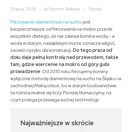
13 lipca, 2026
by
Szymon Stokowy
Porady
Frezowanie diamentowe na sucho
jest
bezpieczniejsze od frezowania na mokro przede
wszystkim dlatego, że nie zalewa komina wodą – a
woda w starym, nasiąkliwym murze oznacza wilgoć,
zacieki i ryzyko dla konstrukcji.
Do tego praca od
dołu daje pełną kontrolę nad przewodem, także
tam, gdzie wiercenie na mokro od góry gubi
prowadzenie
. Od 2010 roku frezujemy kominy
wyłącznie metodą diamentową na sucho na Śląsku i w
zachodniej Małopolsce, bo w starym budownictwie
ta różnica realnie się liczy. Poniżej tłumaczymy, na
czym polega przewaga suchej technologii.
Najważniejsze w skrócie