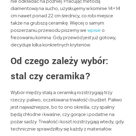
nie odkładać na później. Pracując metodą
diamentową na sucho, uzyskujemy w kominie 14×14
cm nawet ponad 22 cm średnicy, co robi miejsce
także na grubszą ceramikę. Więcej o samym
poszerzaniu przewodu piszemy we
wpisie
o
frezowaniu komina. Gdy przewód jest już gotowy,
decyduje kilka konkretnych kryteriów.
Od czego zależy wybór:
stal czy ceramika?
Wybór między stalą a ceramiką rozstrzygają trzy
rzeczy: paliwo, oczekiwana trwałość i budżet. Paliwo
jest najważniejsze, bo to ono określa, czy spaliny
będą chłodne i kwaśne, czy gorące i podatne na
pożar sadzy. Trwałość i koszt rozstrzygają wtedy, gdy
technicznie sprawdziłby się każdy z materiałów.