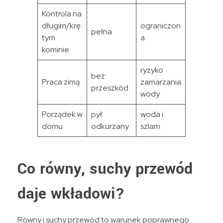
Kontrola na
długim/krę
ograniczon
pełna
tym
a
kominie
ryzyko
bez
Praca zimą
zamarzania
przeszkód
wody
Porządek w
pył
woda i
domu
odkurzany
szlam
Co równy, suchy przewód
daje wkładowi?
Równy i suchy przewód to warunek poprawnego